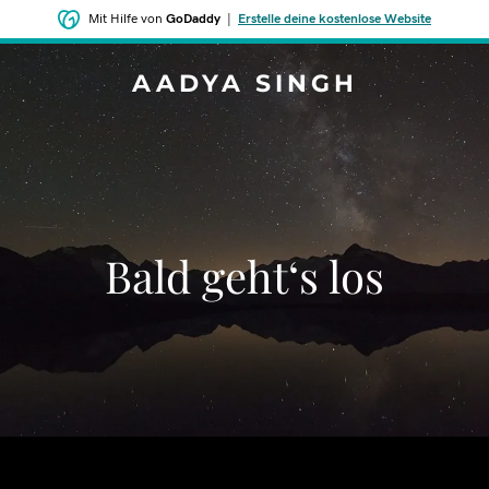
Mit Hilfe von
GoDaddy
|
Erstelle deine kostenlose Website
AADYA SINGH
Bald geht‘s los